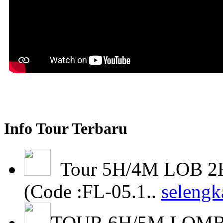
Info Tour Terbaru
Tour 5H/4M LOB 2H
(Code :FL-05.1..
selengk
TOUR 6H/5M LOMBO