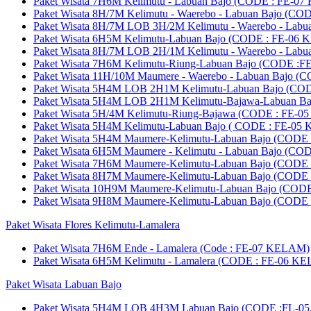
Paket Wisata 7H6M Kelimutu - Labuan Bajo (CODE : FE-0
Paket Wisata 8H/7M Kelimutu - Waerebo - Labuan Bajo (
Paket Wisata 8H/7M LOB 3H/2M Kelimutu - Waerebo - La
Paket Wisata 6H5M Kelimutu-Labuan Bajo (CODE : FE-06
Paket Wisata 8H/7M LOB 2H/1M Kelimutu - Waerebo - La
Paket Wisata 7H6M Kelimutu-Riung-Labuan Bajo (CODE 
Paket Wisata 11H/10M Maumere - Waerebo - Labuan Bajo
Paket Wisata 5H4M LOB 2H1M Kelimutu-Labuan Bajo (CO
Paket Wisata 5H4M LOB 2H1M Kelimutu-Bajawa-Labuan B
Paket Wisata 5H/4M Kelimutu-Riung-Bajawa (CODE : FE
Paket Wisata 5H4M Kelimutu-Labuan Bajo ( CODE : FE-05
Paket Wisata 5H4M Maumere-Kelimutu-Labuan Bajo (CODE 
Paket Wisata 6H5M Maumere - Kelimutu - Labuan Bajo (COD
Paket Wisata 7H6M Maumere-Kelimutu-Labuan Bajo (CODE 
Paket Wisata 8H7M Maumere-Kelimutu-Labuan Bajo (CODE 
Paket Wisata 10H9M Maumere-Kelimutu-Labuan Bajo (CODE
Paket Wisata 9H8M Maumere-Kelimutu-Labuan Bajo (CODE 
Paket Wisata Flores Kelimutu-Lamalera
Paket Wisata 7H6M Ende - Lamalera (Code : FE-07 KELAM)
Paket Wisata 6H5M Kelimutu - Lamalera (CODE : FE-06 K
Paket Wisata Labuan Bajo
Paket Wisata 5H4M LOB 4H3M Labuan Bajo (CODE :FL-05