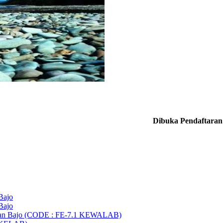
Dibuka Pendaftaran ziarah jumad
Bajo
Bajo
buan Bajo (CODE : FE-7.1 KEWALAB)