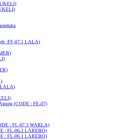
AUKELI)
AUKELI)
arantuka
ode :FF-07.1 LALA)
AMER)
LI)
MER)
)
8 LALA)
KELI)
t Agung (CODE : FE-07)
CODE : FL-07.3 WARLA)
DE : FL-06.2 LAREBO)
DE : FL-06.1 LAREBO)