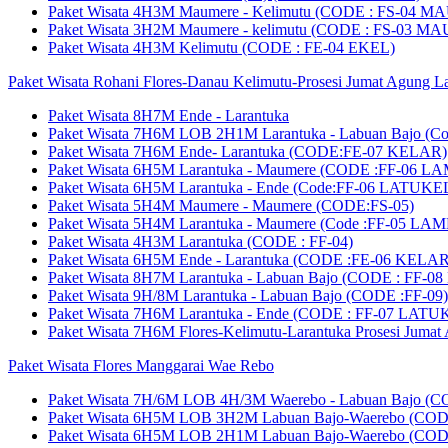
Paket Wisata 4H3M Maumere - Kelimutu (CODE : FS-04 M
Paket Wisata 3H2M Maumere - kelimutu (CODE : FS-03 M
Paket Wisata 4H3M Kelimutu (CODE : FE-04 EKEL)
Paket Wisata Rohani Flores-Danau Kelimutu-Prosesi Jumat Agung L
Paket Wisata 8H7M Ende - Larantuka
Paket Wisata 7H6M LOB 2H1M Larantuka - Labuan Bajo (C
Paket Wisata 7H6M Ende- Larantuka (CODE:FE-07 KELAR)
Paket Wisata 6H5M Larantuka - Maumere (CODE :FF-06 L
Paket Wisata 6H5M Larantuka - Ende (Code:FF-06 LATUKE
Paket Wisata 5H4M Maumere - Maumere (CODE:FS-05)
Paket Wisata 5H4M Larantuka - Maumere (Code :FF-05 LA
Paket Wisata 4H3M Larantuka (CODE : FF-04)
Paket Wisata 6H5M Ende - Larantuka (CODE :FE-06 KELAR
Paket Wisata 8H7M Larantuka - Labuan Bajo (CODE : FF-0
Paket Wisata 9H/8M Larantuka - Labuan Bajo (CODE :FF-09)
Paket Wisata 7H6M Larantuka - Ende (CODE : FF-07 LATU
Paket Wisata 7H6M Flores-Kelimutu-Larantuka Prosesi Juma
Paket Wisata Flores Manggarai Wae Rebo
Paket Wisata 7H/6M LOB 4H/3M Waerebo - Labuan Bajo (
Paket Wisata 6H5M LOB 3H2M Labuan Bajo-Waerebo (CO
Paket Wisata 6H5M LOB 2H1M Labuan Bajo-Waerebo (CO