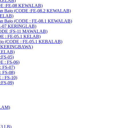
7 KELAB)
CODE :FE-08 KEWALAB)
buan Bajo (CODE :FE-08.2 KEWALAB)
 KELAB)
buan Bajo (CODE : FE-08.1 KEWALAB)
:FE-07 KERINGLAB)
 (CODE :FS-11 MAWALAB)
DE : FE-05.1 KELAB)
ajo (CODE : FE-05.1 KEBALAB)
-05 KERINGBAWA)
 KELAB)
:FS-05)
E : FS-06)
: FS-07)
: FS-08)
 : FS-10)
:FS-09)
ELAM)
.3 LB)