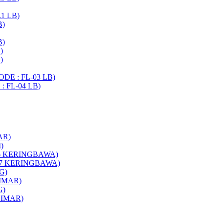
.1 LB)
B)
B)
)
)
CODE : FL-03 LB)
 : FL-04 LB)
AR)
)
-06 KERINGBAWA)
E-07 KERINGBAWA)
G)
LIMAR)
G)
ELIMAR)