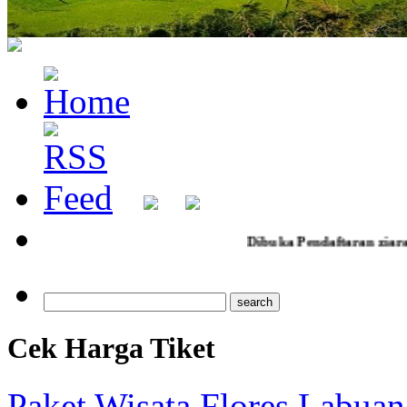
Dibuka Pendaftaran ziarah jumad legi p
Cek Harga Tiket
Paket Wisata Flores Labuan