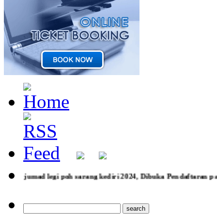
rang kediri 2024, Dibuka Pendaftaran paket wisata rohani Laran