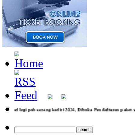
ediri 2024, Dibuka Pendaftaran paket wisata rohani Larantuka S