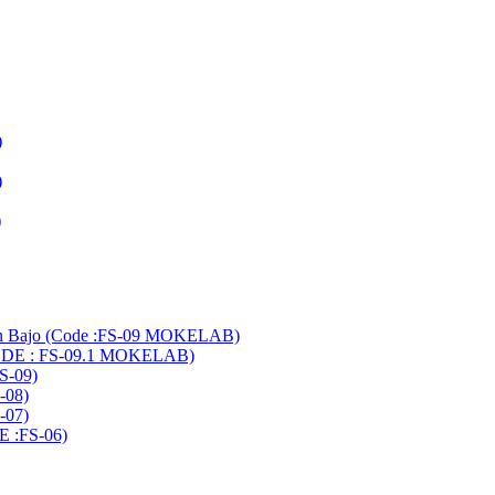
)
)
)
an Bajo (Code :FS-09 MOKELAB)
CODE : FS-09.1 MOKELAB)
S-09)
-08)
-07)
E :FS-06)