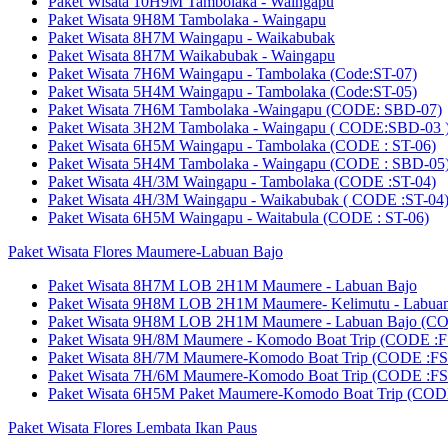
Paket Wisata 10H9M Tambolaka - Waingapu
Paket Wisata 9H8M Tambolaka - Waingapu
Paket Wisata 8H7M Waingapu - Waikabubak
Paket Wisata 8H7M Waikabubak - Waingapu
Paket Wisata 7H6M Waingapu - Tambolaka (Code:ST-07)
Paket Wisata 5H4M Waingapu - Tambolaka (Code:ST-05)
Paket Wisata 7H6M Tambolaka -Waingapu (CODE: SBD-07)
Paket Wisata 3H2M Tambolaka - Waingapu ( CODE:SBD-03 
Paket Wisata 6H5M Waingapu - Tambolaka (CODE : ST-06)
Paket Wisata 5H4M Tambolaka - Waingapu (CODE : SBD-05
Paket Wisata 4H/3M Waingapu - Tambolaka (CODE :ST-04)
Paket Wisata 4H/3M Waingapu - Waikabubak ( CODE :ST-04
Paket Wisata 6H5M Waingapu - Waitabula (CODE : ST-06)
Paket Wisata Flores Maumere-Labuan Bajo
Paket Wisata 8H7M LOB 2H1M Maumere - Labuan Bajo
Paket Wisata 9H8M LOB 2H1M Maumere- Kelimutu - Labu
Paket Wisata 9H8M LOB 2H1M Maumere - Labuan Bajo (
Paket Wisata 9H/8M Maumere - Komodo Boat Trip (CODE :F
Paket Wisata 8H/7M Maumere-Komodo Boat Trip (CODE :FS
Paket Wisata 7H/6M Maumere-Komodo Boat Trip (CODE :FS
Paket Wisata 6H5M Paket Maumere-Komodo Boat Trip (COD
Paket Wisata Flores Lembata Ikan Paus