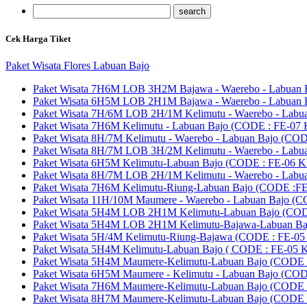
Cek Harga Tiket
Paket Wisata Flores Labuan Bajo
Paket Wisata 7H6M LOB 3H2M Bajawa - Waerebo - Labuan 
Paket Wisata 6H5M LOB 2H1M Bajawa - Waerebo - Labuan 
Paket Wisata 7H/6M LOB 2H/1M Kelimutu - Waerebo - La
Paket Wisata 7H6M Kelimutu - Labuan Bajo (CODE : FE-0
Paket Wisata 8H/7M Kelimutu - Waerebo - Labuan Bajo (
Paket Wisata 8H/7M LOB 3H/2M Kelimutu - Waerebo - La
Paket Wisata 6H5M Kelimutu-Labuan Bajo (CODE : FE-06
Paket Wisata 8H/7M LOB 2H/1M Kelimutu - Waerebo - La
Paket Wisata 7H6M Kelimutu-Riung-Labuan Bajo (CODE 
Paket Wisata 11H/10M Maumere - Waerebo - Labuan Bajo
Paket Wisata 5H4M LOB 2H1M Kelimutu-Labuan Bajo (CO
Paket Wisata 5H4M LOB 2H1M Kelimutu-Bajawa-Labuan B
Paket Wisata 5H/4M Kelimutu-Riung-Bajawa (CODE : FE
Paket Wisata 5H4M Kelimutu-Labuan Bajo ( CODE : FE-05
Paket Wisata 5H4M Maumere-Kelimutu-Labuan Bajo (CODE 
Paket Wisata 6H5M Maumere - Kelimutu - Labuan Bajo (COD
Paket Wisata 7H6M Maumere-Kelimutu-Labuan Bajo (CODE 
Paket Wisata 8H7M Maumere-Kelimutu-Labuan Bajo (CODE 