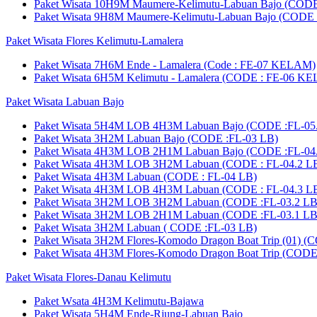
Paket Wisata 10H9M Maumere-Kelimutu-Labuan Bajo (CODE
Paket Wisata 9H8M Maumere-Kelimutu-Labuan Bajo (CODE 
Paket Wisata Flores Kelimutu-Lamalera
Paket Wisata 7H6M Ende - Lamalera (Code : FE-07 KELAM)
Paket Wisata 6H5M Kelimutu - Lamalera (CODE : FE-06 K
Paket Wisata Labuan Bajo
Paket Wisata 5H4M LOB 4H3M Labuan Bajo (CODE :FL-05
Paket Wisata 3H2M Labuan Bajo (CODE :FL-03 LB)
Paket Wisata 4H3M LOB 2H1M Labuan Bajo (CODE :FL-04
Paket Wisata 4H3M LOB 3H2M Labuan (CODE : FL-04.2 L
Paket Wisata 4H3M Labuan (CODE : FL-04 LB)
Paket Wisata 4H3M LOB 4H3M Labuan (CODE : FL-04.3 L
Paket Wisata 3H2M LOB 3H2M Labuan (CODE :FL-03.2 LB
Paket Wisata 3H2M LOB 2H1M Labuan (CODE :FL-03.1 LB
Paket Wisata 3H2M Labuan ( CODE :FL-03 LB)
Paket Wisata 3H2M Flores-Komodo Dragon Boat Trip (01) (
Paket Wisata 4H3M Flores-Komodo Dragon Boat Trip (CODE
Paket Wisata Flores-Danau Kelimutu
Paket Wsata 4H3M Kelimutu-Bajawa
Paket Wisata 5H4M Ende-Riung-Labuan Bajo