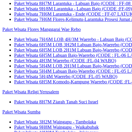
Paket Wisata 8H7M Larantuka - Labuan Bajo (CODE : FF-0
Paket Wisata 9H/8M Larantuka - Labuan Bajo (CODE :FF-09)
Paket Wisata 7H6M Larantuka - Ende (CODE : FF-07 LATU
Paket Wisata 7H6M Flores-Kelimutu-Larantuka Prosesi Juma
Paket Wisata Flores Manggarai Wae Rebo
Paket Wisata 7H/6M LOB 4H/3M Waerebo - Labuan Bajo (
Paket Wisata 6H5M LOB 3H2M Labuan Bajo-Waerebo (CO
Paket Wisata 6H5M LOB 2H1M Labuan Bajo-Waerebo (CO
Paket Wisata 6H5M Labuan Bajo-Waerebo (CODE : FL-06
Paket Wisata 4H3M Waerebo (CODE :FL-04 WABO)
Paket Wisata 5H4M LOB 2H1M Labuan Bajo-Waerebo (CO
Paket Wisata 5H4M Labuan Bajo-Waerebo (CODE : FL-05
Paket Wisata 5H/4M Waerebo (CODE :FL-05 WABO)
Paket Wisata 6H5M Komodo-Kampung Waerebo (CODE :FL-
Paket Wisata Religi Yerusalem
Paket Wisata 8H7M Ziarah Tanah Suci Israel
Paket Wisata Sumba
Paket Wisata 3H2M Waingapu - Tambolaka
Paket Wisata 9H8M Waingapu - Waikabubak