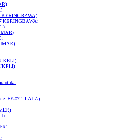
AR)
)
-06 KERINGBAWA)
E-07 KERINGBAWA)
G)
LIMAR)
G)
ELIMAR)
AUKELI)
AUKELI)
arantuka
ode :FF-07.1 LALA)
AMER)
LI)
MER)
)