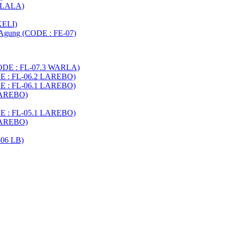
8 LALA)
KELI)
t Agung (CODE : FE-07)
CODE : FL-07.3 WARLA)
DE : FL-06.2 LAREBO)
DE : FL-06.1 LAREBO)
 LAREBO)
DE : FL-05.1 LAREBO)
 LAREBO)
06 LB)