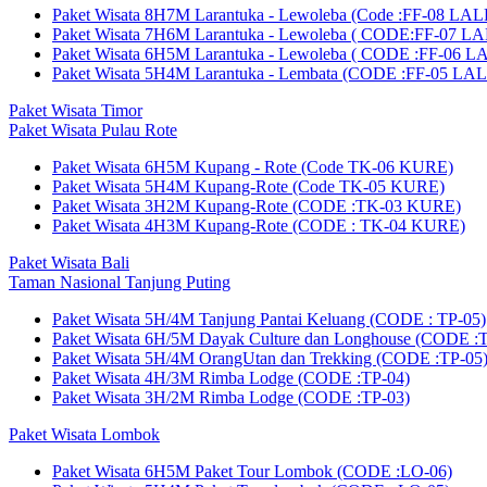
Paket Wisata 8H7M Larantuka - Lewoleba (Code :FF-08 LA
Paket Wisata 7H6M Larantuka - Lewoleba ( CODE:FF-07 L
Paket Wisata 6H5M Larantuka - Lewoleba ( CODE :FF-06 
Paket Wisata 5H4M Larantuka - Lembata (CODE :FF-05 LA
Paket Wisata Timor
Paket Wisata Pulau Rote
Paket Wisata 6H5M Kupang - Rote (Code TK-06 KURE)
Paket Wisata 5H4M Kupang-Rote (Code TK-05 KURE)
Paket Wisata 3H2M Kupang-Rote (CODE :TK-03 KURE)
Paket Wisata 4H3M Kupang-Rote (CODE : TK-04 KURE)
Paket Wisata Bali
Taman Nasional Tanjung Puting
Paket Wisata 5H/4M Tanjung Pantai Keluang (CODE : TP-05)
Paket Wisata 6H/5M Dayak Culture dan Longhouse (CODE :
Paket Wisata 5H/4M OrangUtan dan Trekking (CODE :TP-05
Paket Wisata 4H/3M Rimba Lodge (CODE :TP-04)
Paket Wisata 3H/2M Rimba Lodge (CODE :TP-03)
Paket Wisata Lombok
Paket Wisata 6H5M Paket Tour Lombok (CODE :LO-06)