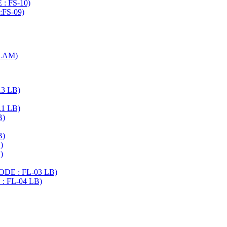
 : FS-10)
:FS-09)
ELAM)
.3 LB)
.1 LB)
B)
B)
)
)
CODE : FL-03 LB)
 : FL-04 LB)