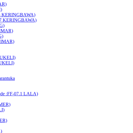
AR)
)
-06 KERINGBAWA)
E-07 KERINGBAWA)
G)
LIMAR)
G)
ELIMAR)
AUKELI)
AUKELI)
arantuka
ode :FF-07.1 LALA)
AMER)
LI)
MER)
)