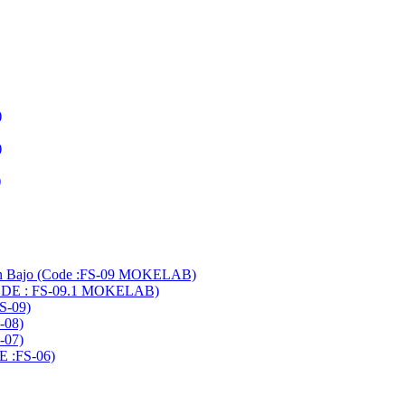
)
)
)
an Bajo (Code :FS-09 MOKELAB)
CODE : FS-09.1 MOKELAB)
S-09)
-08)
-07)
E :FS-06)