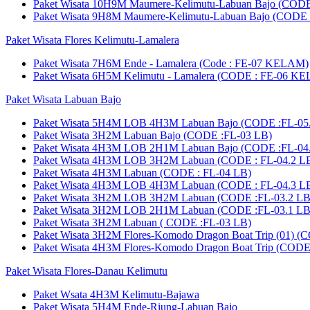
Paket Wisata 10H9M Maumere-Kelimutu-Labuan Bajo (CODE
Paket Wisata 9H8M Maumere-Kelimutu-Labuan Bajo (CODE 
Paket Wisata Flores Kelimutu-Lamalera
Paket Wisata 7H6M Ende - Lamalera (Code : FE-07 KELAM)
Paket Wisata 6H5M Kelimutu - Lamalera (CODE : FE-06 K
Paket Wisata Labuan Bajo
Paket Wisata 5H4M LOB 4H3M Labuan Bajo (CODE :FL-05
Paket Wisata 3H2M Labuan Bajo (CODE :FL-03 LB)
Paket Wisata 4H3M LOB 2H1M Labuan Bajo (CODE :FL-04
Paket Wisata 4H3M LOB 3H2M Labuan (CODE : FL-04.2 L
Paket Wisata 4H3M Labuan (CODE : FL-04 LB)
Paket Wisata 4H3M LOB 4H3M Labuan (CODE : FL-04.3 L
Paket Wisata 3H2M LOB 3H2M Labuan (CODE :FL-03.2 LB
Paket Wisata 3H2M LOB 2H1M Labuan (CODE :FL-03.1 LB
Paket Wisata 3H2M Labuan ( CODE :FL-03 LB)
Paket Wisata 3H2M Flores-Komodo Dragon Boat Trip (01) (
Paket Wisata 4H3M Flores-Komodo Dragon Boat Trip (CODE
Paket Wisata Flores-Danau Kelimutu
Paket Wsata 4H3M Kelimutu-Bajawa
Paket Wisata 5H4M Ende-Riung-Labuan Bajo