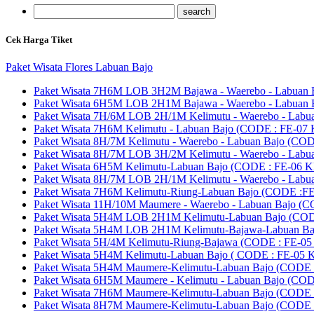
Cek Harga Tiket
Paket Wisata Flores Labuan Bajo
Paket Wisata 7H6M LOB 3H2M Bajawa - Waerebo - Labuan 
Paket Wisata 6H5M LOB 2H1M Bajawa - Waerebo - Labuan 
Paket Wisata 7H/6M LOB 2H/1M Kelimutu - Waerebo - La
Paket Wisata 7H6M Kelimutu - Labuan Bajo (CODE : FE-0
Paket Wisata 8H/7M Kelimutu - Waerebo - Labuan Bajo (
Paket Wisata 8H/7M LOB 3H/2M Kelimutu - Waerebo - La
Paket Wisata 6H5M Kelimutu-Labuan Bajo (CODE : FE-06
Paket Wisata 8H/7M LOB 2H/1M Kelimutu - Waerebo - La
Paket Wisata 7H6M Kelimutu-Riung-Labuan Bajo (CODE 
Paket Wisata 11H/10M Maumere - Waerebo - Labuan Bajo
Paket Wisata 5H4M LOB 2H1M Kelimutu-Labuan Bajo (CO
Paket Wisata 5H4M LOB 2H1M Kelimutu-Bajawa-Labuan B
Paket Wisata 5H/4M Kelimutu-Riung-Bajawa (CODE : FE
Paket Wisata 5H4M Kelimutu-Labuan Bajo ( CODE : FE-05
Paket Wisata 5H4M Maumere-Kelimutu-Labuan Bajo (CODE 
Paket Wisata 6H5M Maumere - Kelimutu - Labuan Bajo (COD
Paket Wisata 7H6M Maumere-Kelimutu-Labuan Bajo (CODE 
Paket Wisata 8H7M Maumere-Kelimutu-Labuan Bajo (CODE 