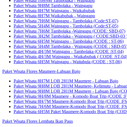
Paket Wisata 10H9M Tambolaka - Waingapu
Paket Wisata 9H8M Tambolaka - Waingapu
Paket Wisata 8H7M Waingapu - Waikabubak
Paket Wisata 8H7M Waikabubak - Waingapu
Paket Wisata 7H6M Waingapu - Tambolaka (Code:ST-07)
Paket Wisata 5H4M Waingapu - Tambolaka (Code:ST-05)
Paket Wisata 7H6M Tambolaka -Waingapu (CODE: SBD-07)
Paket Wisata 3H2M Tambolaka - Waingapu ( CODE:SBD-03 
Paket Wisata 6H5M Waingapu - Tambolaka (CODE : ST-06)
Paket Wisata 5H4M Tambolaka - Waingapu (CODE : SBD-05
Paket Wisata 4H/3M Waingapu - Tambolaka (CODE :ST-04)
Paket Wisata 4H/3M Waingapu - Waikabubak ( CODE :ST-04
Paket Wisata 6H5M Waingapu - Waitabula (CODE : ST-06)
Paket Wisata Flores Maumere-Labuan Bajo
Paket Wisata 8H7M LOB 2H1M Maumere - Labuan Bajo
Paket Wisata 9H8M LOB 2H1M Maumere- Kelimutu - Labu
Paket Wisata 9H8M LOB 2H1M Maumere - Labuan Bajo (
Paket Wisata 9H/8M Maumere - Komodo Boat Trip (CODE :F
Paket Wisata 8H/7M Maumere-Komodo Boat Trip (CODE :FS
Paket Wisata 7H/6M Maumere-Komodo Boat Trip (CODE :FS
Paket Wisata 6H5M Paket Maumere-Komodo Boat Trip (COD
Paket Wisata Flores Lembata Ikan Paus