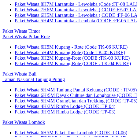
Paket Wisata 8H7M Larantuka - Lewoleba (Code :FF-08 LA
Paket Wisata 7H6M Larantuka - Lewoleba ( CODE:FF-07 L
Paket Wisata 6H5M Larantuka - Lewoleba ( CODE :FF-06 
Paket Wisata 5H4M Larantuka - Lembata (CODE :FF-05 LA
Paket Wisata Timor
Paket Wisata Pulau Rote
Paket Wisata 6H5M Kupang - Rote (Code TK-06 KURE)
Paket Wisata 5H4M Kupang-Rote (Code TK-05 KURE)
Paket Wisata 3H2M Kupang-Rote (CODE :TK-03 KURE)
Paket Wisata 4H3M Kupang-Rote (CODE : TK-04 KURE)
Paket Wisata Bali
Taman Nasional Tanjung Puting
Paket Wisata 5H/4M Tanjung Pantai Keluang (CODE : TP-05)
Paket Wisata 6H/5M Dayak Culture dan Longhouse (CODE :
Paket Wisata 5H/4M OrangUtan dan Trekking (CODE :TP-05
Paket Wisata 4H/3M Rimba Lodge (CODE :TP-04)
Paket Wisata 3H/2M Rimba Lodge (CODE :TP-03)
Paket Wisata Lombok
Paket Wisata 6H5M Paket Tour Lombok (CODE :LO-06)