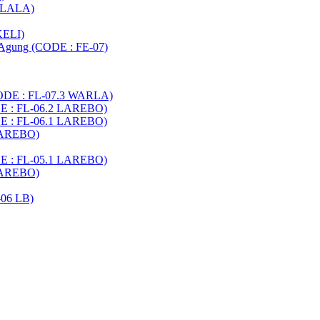
8 LALA)
KELI)
t Agung (CODE : FE-07)
CODE : FL-07.3 WARLA)
DE : FL-06.2 LAREBO)
DE : FL-06.1 LAREBO)
 LAREBO)
DE : FL-05.1 LAREBO)
 LAREBO)
06 LB)