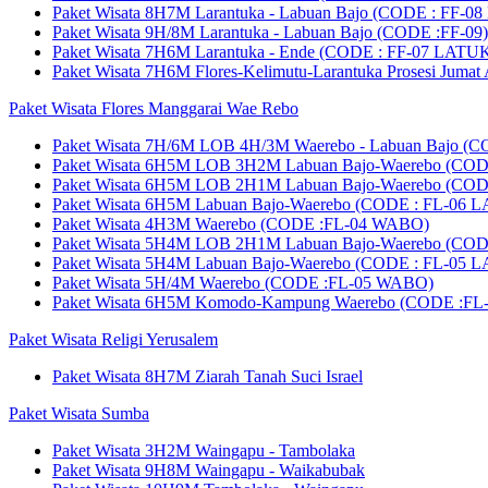
Paket Wisata 8H7M Larantuka - Labuan Bajo (CODE : FF-0
Paket Wisata 9H/8M Larantuka - Labuan Bajo (CODE :FF-09)
Paket Wisata 7H6M Larantuka - Ende (CODE : FF-07 LATU
Paket Wisata 7H6M Flores-Kelimutu-Larantuka Prosesi Juma
Paket Wisata Flores Manggarai Wae Rebo
Paket Wisata 7H/6M LOB 4H/3M Waerebo - Labuan Bajo (
Paket Wisata 6H5M LOB 3H2M Labuan Bajo-Waerebo (CO
Paket Wisata 6H5M LOB 2H1M Labuan Bajo-Waerebo (CO
Paket Wisata 6H5M Labuan Bajo-Waerebo (CODE : FL-06
Paket Wisata 4H3M Waerebo (CODE :FL-04 WABO)
Paket Wisata 5H4M LOB 2H1M Labuan Bajo-Waerebo (CO
Paket Wisata 5H4M Labuan Bajo-Waerebo (CODE : FL-05
Paket Wisata 5H/4M Waerebo (CODE :FL-05 WABO)
Paket Wisata 6H5M Komodo-Kampung Waerebo (CODE :FL-
Paket Wisata Religi Yerusalem
Paket Wisata 8H7M Ziarah Tanah Suci Israel
Paket Wisata Sumba
Paket Wisata 3H2M Waingapu - Tambolaka
Paket Wisata 9H8M Waingapu - Waikabubak