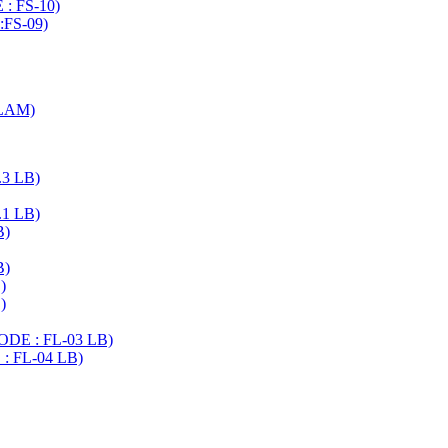
 : FS-10)
:FS-09)
ELAM)
.3 LB)
.1 LB)
B)
B)
)
)
CODE : FL-03 LB)
 : FL-04 LB)