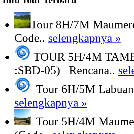
Info Tour Terbaru
Tour 8H/7M Maumere 
Code..
selengkapnya »
TOUR 5H/4M TAMB
:SBD-05) Rencana..
sel
Tour 6H/5M Labuan B
selengkapnya »
Tour 5H/4M Maumere