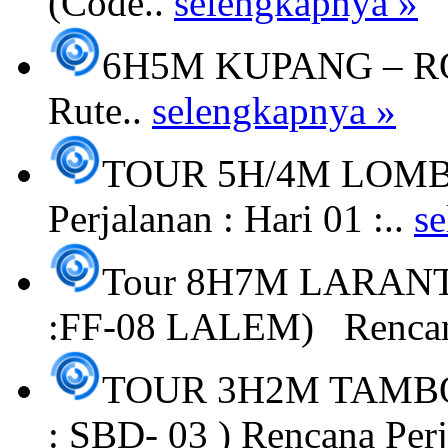
(Code..
selengkapnya »
6H5M KUPANG – R
Rute..
selengkapnya »
TOUR 5H/4M LOMBO
Perjalanan : Hari 01 :..
s
Tour 8H7M LARAN
:FF-08 LALEM) Rencan
TOUR 3H2M TAMBO
: SBD- 03 ) Rencana Perj