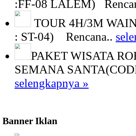
:FF-08 LALEM) Rencan
TOUR 4H/3M WAIN
: ST-04) Rencana..
sel
PAKET WISATA RO
SEMANA SANTA(CODE :
selengkapnya »
Banner Iklan