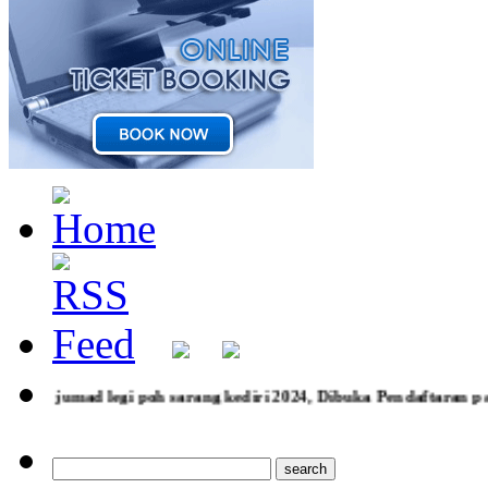
ang kediri 2024, Dibuka Pendaftaran paket wisata rohani Larant