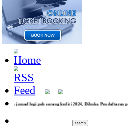
rang kediri 2024, Dibuka Pendaftaran paket wisata rohani Laran